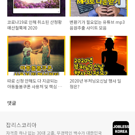
코로나19로 인해 취소된 산청황
변환기가 필요없는 유튜브 mp3
매산철쭉제 2020
음원추출 사이트 모음
따로 신청 안해도 다 지급되는
2020년 부처님오신날 행사 일
아동돌봄쿠폰 사용처 및 핵심 정
정은?
리
댓글
잡리스코리아
자격증 하나 없는 30대 고졸, 무경력인 백수가 대한민국