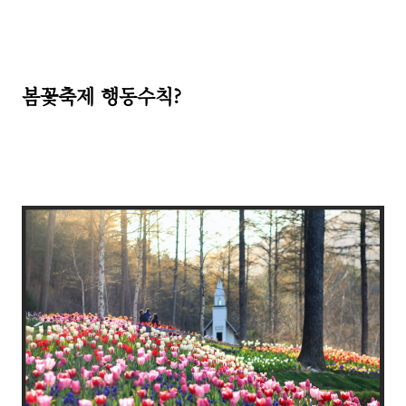
봄꽃축제 행동수칙?