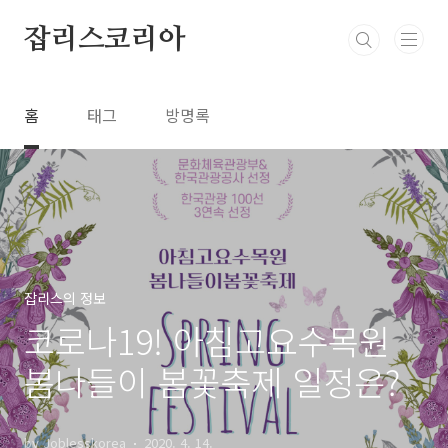
본문 바로가기
잡리스코리아
홈
태그
방명록
잡리스의 정보
코로나19! 아침고요수목원
봄나들이 봄꽃축제 일정은?
by Joblesskorea
2020. 4. 14.