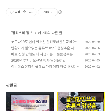
공감
구독하기
'
잡리스의 정보
' 카테고리의 다른 글
코로나19로 인해 취소된 산청황매산철쭉제 202
2020.04.20
0
변환기가 필요없는 유튜브 mp3 음원추출 사이
2020.04.16
(0)
트 모음
따로 신청 안해도 다 지급되는 아동돌봄쿠폰 사용
2020.04.13
(0)
처 및 핵심 정리
2020년 부처님오신날 행사 일정은?
2020.04.09
(0)
(0)
이비에스 온라인 클래스 가입 에러 해결, EBS 수
2020.04.02
업듣기
(0)
관련글