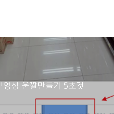
튜브영상 움짤만들기 5초컷