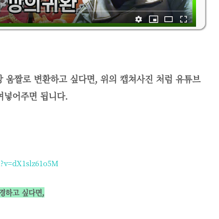
상 움짤로 변환하고 싶다면, 위의 캡쳐사진 처럼 유튜브
붙여넣어주면 됩니다.
h?v=dX1slz61o5M
변경하고 싶다면,