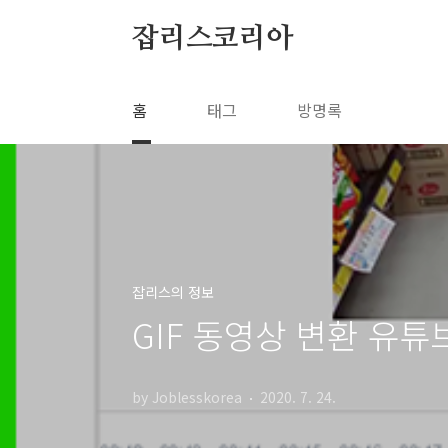
본문 바로가기
잡리스코리아
홈
태그
방명록
잡리스의 정보
GIF 동영상 변환 유
by Joblesskorea
2020. 7. 24.