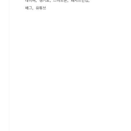
네이버
경기도
스마트폰
패시브인컴
배그
유튜브