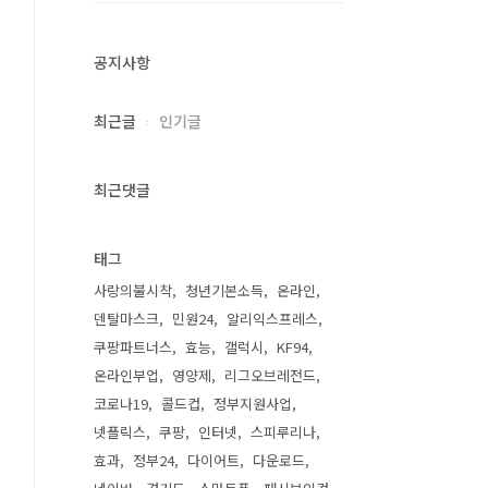
공지사항
최근글
인기글
최근댓글
태그
사랑의불시착
청년기본소득
온라인
덴탈마스크
민원24
알리익스프레스
쿠팡파트너스
효능
갤럭시
KF94
온라인부업
영양제
리그오브레전드
코로나19
콜드컵
정부지원사업
넷플릭스
쿠팡
인터넷
스피루리나
효과
정부24
다이어트
다운로드