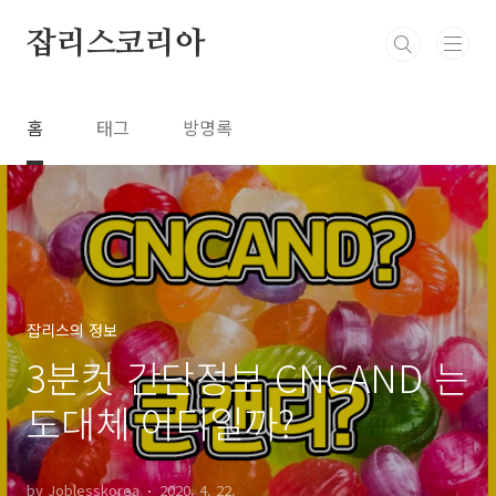
본문 바로가기
잡리스코리아
홈
태그
방명록
잡리스의 정보
3분컷 간단정보 CNCAND 는
도대체 어디일까?
by Joblesskorea
2020. 4. 22.