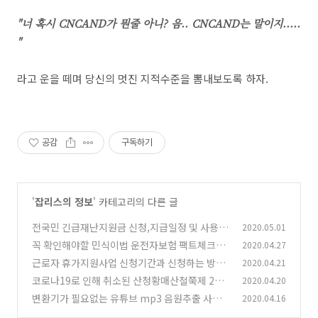
"너 혹시 CNCAND가 뭔줄 아니? 음.. CNCAND는 말이지.....
"
라고 운을 떼며 당신의 멋진 지적수준을 뽐내보도록 하자.
공감
구독하기
'
잡리스의 정보
' 카테고리의 다른 글
전국민 긴급재난지원금 신청,지급일정 및 사용처
2020.05.01
간단정리
꼭 확인해야할 민식이법 운전자보험 팩트체크및
2020.04.27
(0)
세줄요약
근로자 휴가지원사업 신청기간과 신청하는 방법
2020.04.21
(0)
코로나19로 인해 취소된 산청황매산철쭉제 202
2020.04.20
(0)
0
변환기가 필요없는 유튜브 mp3 음원추출 사이
2020.04.16
(0)
트 모음
(0)