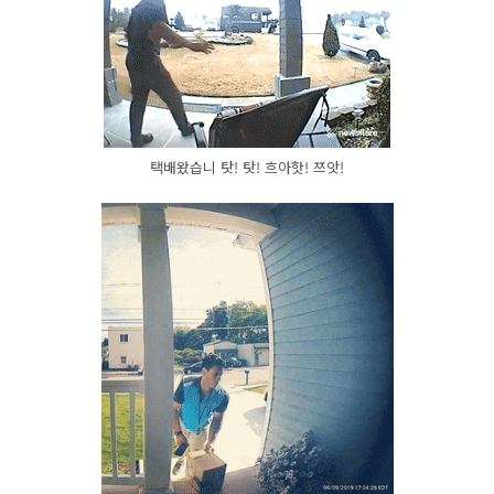
택배왔습니 탓! 탓! 흐아핫! 쯔앗!