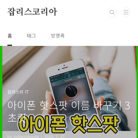
본문 바로가기
잡리스코리아
홈
태그
방명록
잡리스의 IT
아이폰 핫스팟 이름 바꾸기 3
초컷
by Joblesskorea
2020. 7. 27.