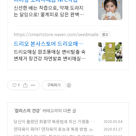
즙과 달임의 하이브리드주스
신선한 배는 착즙으로, 약재 도라지
는 달임으로! 꿀계피로 담은 완벽한
하이브리드! 꿀과 계피로 완성한 완
벽한 면역 조합의 프리미엄 컴포트
주스
https://smartstore.naver.com/seedmalls
광고
드리오 본사스토어 드리오매실
매일 쾌변매실
드리오매실 원조똥매실 변비탈출 숙
변제거 장건강 자연발효 변비매실
장청소 흑매실
1
구독하기
'
잡리스의 건강
' 카테고리의 다른 글
당신이 몰랐던 회충약 복용법과 최신 기생충 트렌
2020.05.04
드
연자육이 뭐야? 연자육의 효능과 복용 방법
2020.03.27
(0)
(0)