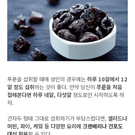
푸룬을 섭취할 때에 성인의 경우에는
하루 10알에서 12
알 정도 섭취
하는 것이 좋다. 만약 당신이
푸룬을 처음
접해본다면 하루 네알, 다섯알
정도로만 시작하도록 하
자.
건자두 형태 그대로 섭취하기가 부담스럽다면,
샐러드나
머핀, 파이, 케잌 등 다양한 요리에
크랜베리나 건포도
대신
활용
할 수 있다.