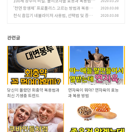
100세 장수의 비밀. 폴리코사놀 효능과 복용법
2020.03.20
'천연 항생제' 프로폴리스 고르는 방법과 복용법
2020.03.08
(0)
천식 흡입기 네뷸라이저 사용법, 선택법 및 증상
2020.03.08
(0)
완화
(0)
관련글
당신이 몰랐던 회충약 복용법과
연자육이 뭐야? 연자육의 효능
최신 기생충 트렌드
과 복용 방법