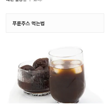
푸룬주스 먹는법