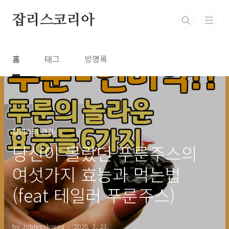
본문 바로가기
잡리스코리아
홈
태그
방명록
잡리스의 건강
당신이 몰랐던 푸룬주스의
여섯가지 효능과 먹는법
(feat 테일러 푸룬주스)
by Joblesskorea
2020. 3. 23.